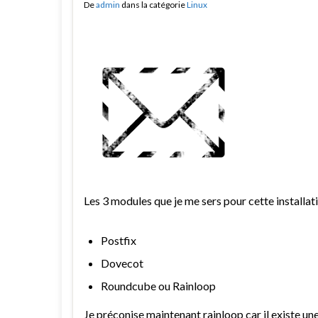
De
admin
dans la catégorie
Linux
Les 3 modules que je me sers pour cette installat
Postfix
Dovecot
Roundcube ou Rainloop
Je préconise maintenant rainloop car il existe une