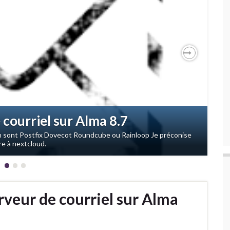
Next
 courriel sur Alma 8.7
ion sont Postfix Dovecot Roundcube ou Rainloop Je préconise
re à nextcloud.
erveur de courriel sur Alma