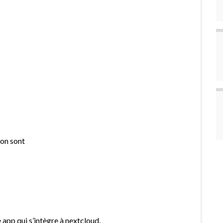
ion sont
 app qui s’intègre à nextcloud.