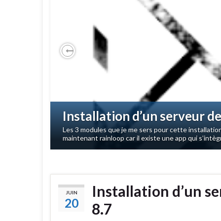
Previous
Installation d’un serveur de
Les 3 modules que je me sers pour cette installat
maintenant rainloop car il existe une app qui s’intèg
Installation d’un s
JUIN
20
8.7