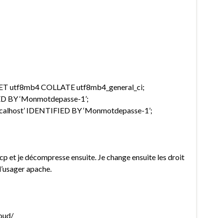
 utf8mb4 COLLATE utf8mb4_general_ci;
D BY ‘Monmotdepasse-1’;
calhost’ IDENTIFIED BY ‘Monmotdepasse-1’;
cp et je décompresse ensuite. Je change ensuite les droit
l’usager apache.
oud/