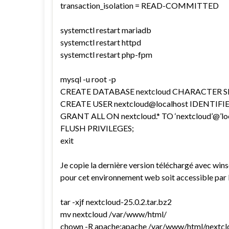
transaction_isolation = READ-COMMITTED
systemctl restart mariadb
systemctl restart httpd
systemctl restart php-fpm
mysql -u root -p
CREATE DATABASE nextcloud CHARACTER SET
CREATE USER nextcloud@localhost IDENTIFIE
GRANT ALL ON nextcloud.* TO ‘nextcloud’@’lo
FLUSH PRIVILEGES;
exit
Je copie la dernière version téléchargé avec wins
pour cet environnement web soit accessible par 
tar -xjf nextcloud-25.0.2.tar.bz2
mv nextcloud /var/www/html/
chown -R apache:apache /var/www/html/nextcl