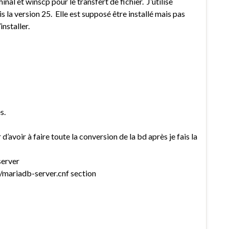
al et winscp pour le transfert de fichier. J’utilise
 la version 25. Elle est supposé être installé mais pas
installer.
s.
d’avoir à faire toute la conversion de la bd après je fais la
server
d/mariadb-server.cnf section