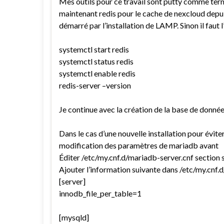
Mes outils pour ce travail sont putty comme termin
maintenant redis pour le cache de nexcloud depuis
démarré par l’installation de LAMP. Sinon il faut l’
systemctl start redis
systemctl status redis
systemctl enable redis
redis-server –version
Je continue avec la création de la base de donnée
Dans le cas d’une nouvelle installation pour éviter 
modification des paramètres de mariadb avant
Éditer /etc/my.cnf.d/mariadb-server.cnf section 
Ajouter l’information suivante dans /etc/my.cnf.
[server]
innodb_file_per_table=1
[mysqld]